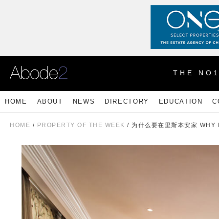
THE NO
HOME
ABOUT
NEWS
DIRECTORY
EDUCATION
C
HOME
/
PROPERTY OF THE WEEK
/ 为什么要在里斯本安家 WHY L