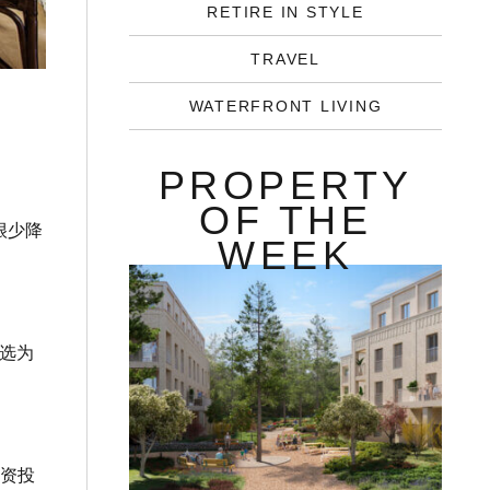
RETIRE IN STYLE
TRAVEL
WATERFRONT LIVING
PROPERTY
OF THE
很少降
WEEK
被选为
外资投