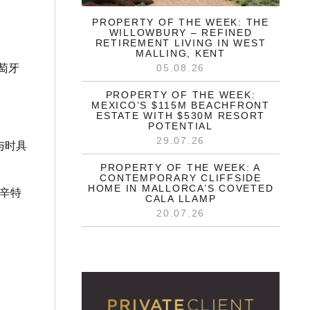
PROPERTY OF THE WEEK: THE
WILLOWBURY – REFINED
RETIREMENT LIVING IN WEST
MALLING, KENT
05.08.26
萄牙
PROPERTY OF THE WEEK:
MEXICO’S $115M BEACHFRONT
ESTATE WITH $530M RESORT
POTENTIAL
29.07.26
与时具
PROPERTY OF THE WEEK: A
CONTEMPORARY CLIFFSIDE
HOME IN MALLORCA’S COVETED
，辛特
CALA LLAMP
20.07.26