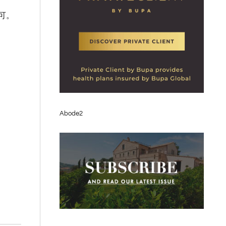
可。
Abode2